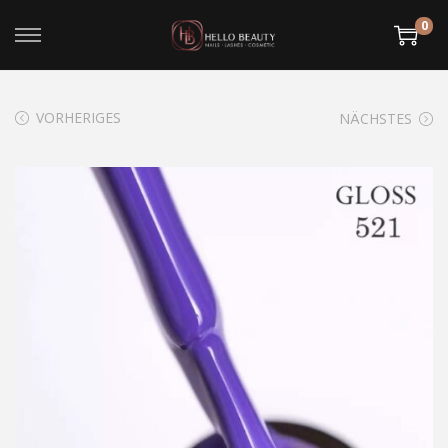
0
VORHERIGES
NÄCHSTES