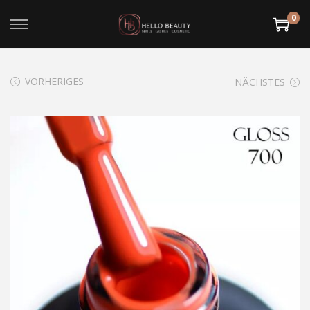
0
VORHERIGES
NÄCHSTES