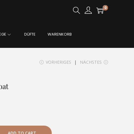
0
EGE
DÜFTE
WARENKORB
VORHERIGES
NÄCHSTES
oat
ADD TO CART