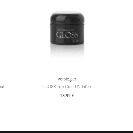
Versiegler
oat
GLOSS Top Coat UV Filter
18,99
€
Add to cart