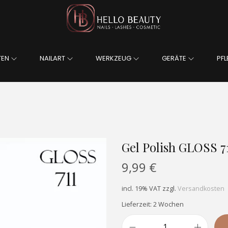
TEN
NAILART
WERKZEUG
GERÄTE
PFL
Gel Polish GLOSS 7
9,99
€
incl. 19% VAT
zzgl.
Versandkosten
Lieferzeit: 2 Wochen