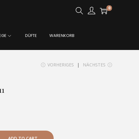
0
EGE
DÜFTE
WARENKORB
VORHERIGES
NÄCHSTES
11
ADD TO CART