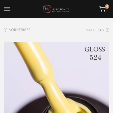
0
VORHERIGES
NÄCHSTES