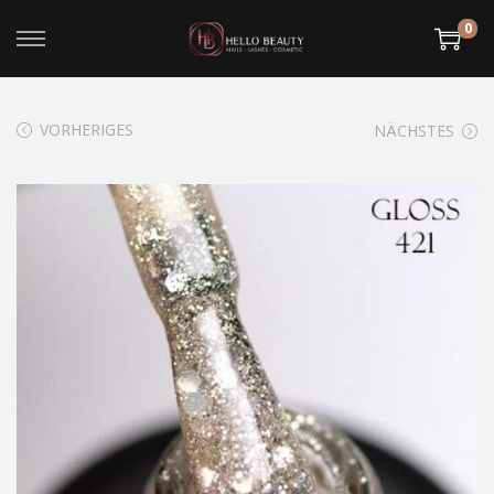
0
VORHERIGES
NÄCHSTES