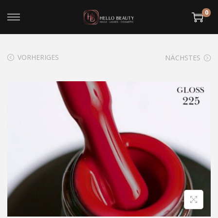
0
VORHERIGES
NÄCHSTES