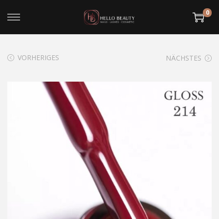
0
VORHERIGES
NÄCHSTES