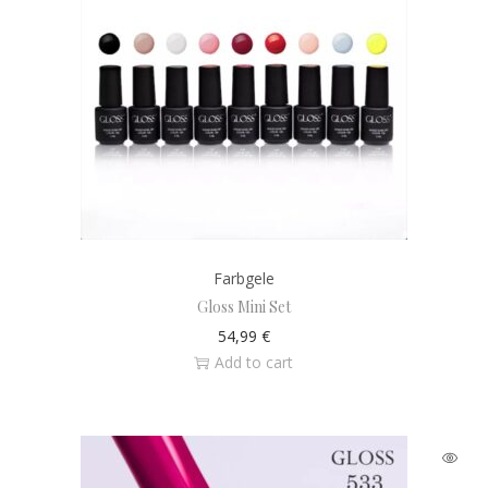
Farbgele
Gloss Mini Set
54,99
€
Add to cart