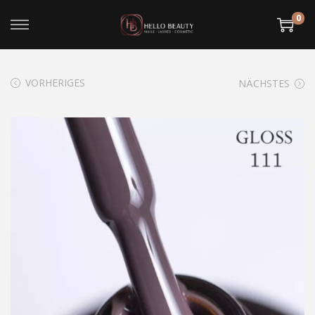
0
VORHERIGES
NÄCHSTES